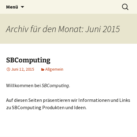
SBComputing Main Site
Zum
Suchen
SBComputing
Menü
Inhalt
nach:
springen
Archiv für den Monat: Juni 2015
SBComputing
Juni 12, 2015
Allgemein
Willkommen bei
SBComputing
.
Auf diesen Seiten präsentieren wir Informationen und Links
zu SBComputing Produkten und Ideen.